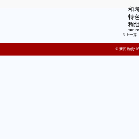
在
报头
和
特
程
要
3
上一篇
帮
人
© 新闻热线: 057
在
学
贯
教
台