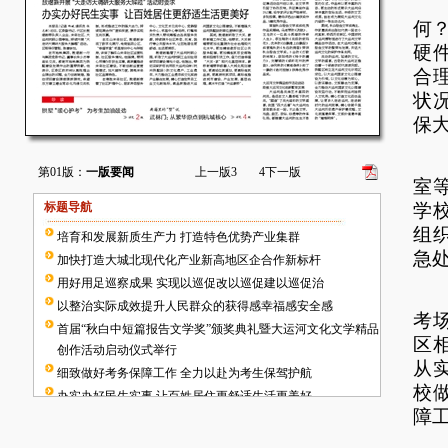
“
何
硬
合
状
保
在
第01版：
一版要闻
上一版
3
4
下一版
室
标题导航
学
组
培育和发展新质生产力 打造特色优势产业集群
急
加快打造大城北现代化产业新高地区企合作新标杆
用好用足巡察成果 实现以巡促改以巡促建以巡促治
长
以整治实际成效提升人民群众的获得感幸福感安全感
考
首届“秋白中短篇报告文学奖”颁奖典礼暨大运河文化文学精品
区
创作活动启动仪式举行
从
细致做好考务保障工作 全力以赴为考生保驾护航
校
办实办好民生实事 让百姓居住更舒适生活更美好
障
武林门：从繁华原点到杭城核心
拱墅“暖心护考” 为考生加油鼓劲