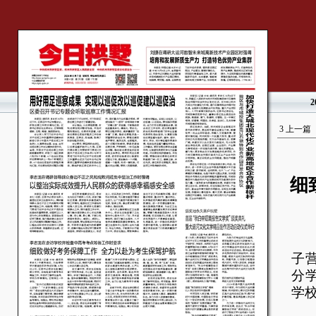
2
3
上一篇
细
本
子
分
学