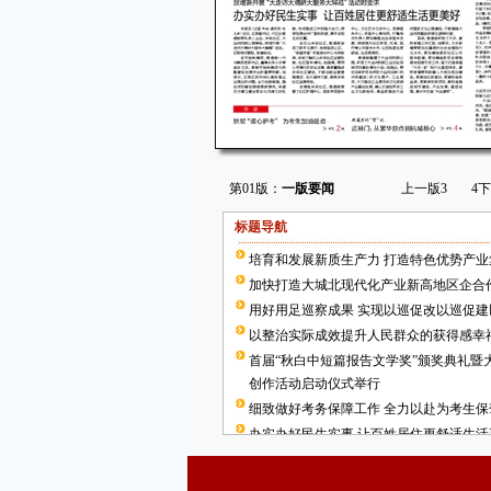
第01版：
一版要闻
上一版
3
4
下
标题导航
培育和发展新质生产力 打造特色优势产业
加快打造大城北现代化产业新高地区企合
用好用足巡察成果 实现以巡促改以巡促建
以整治实际成效提升人民群众的获得感幸
首届“秋白中短篇报告文学奖”颁奖典礼暨
创作活动启动仪式举行
细致做好考务保障工作 全力以赴为考生保
办实办好民生实事 让百姓居住更舒适生活
武林门：从繁华原点到杭城核心
拱墅“暖心护考” 为考生加油鼓劲