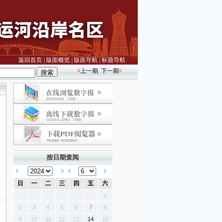
返回首页
|
版面概览
|
版面导航
|
标题导航
上一期
下一期
按日期查阅
日
一
二
三
四
五
六
1
2
3
4
5
6
7
8
9
10
11
12
13
14
15