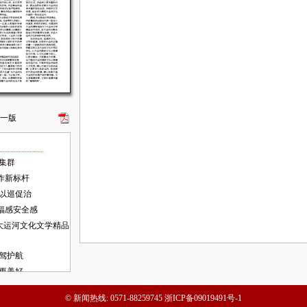
一版
集群
作新标杆
以巡促治
福感安全感
大运河文化文学精品
驾护航
更美好
© 新闻热线: 0571-88259745
浙ICP备09019491号-1